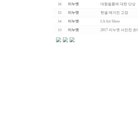
이누엣
대형필름에 대한 단상
56
이누엣
핫셀 매거진 고장
55
이누엣
LA Art Show
54
이누엣
2017 이누엣 사진전 
53