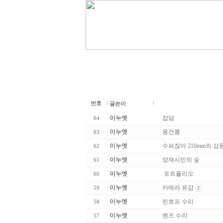
번호
글쓴이
이누엣
잡담
64
이누엣
융건릉
63
이누엣
수퍼짐마 210mm의 감
62
이누엣
양재시민의 숲
61
이누엣
포트폴리오
60
이누엣
카메라 유감
59
2
이누엣
린호프 수리
58
이누엣
렌즈 수리
57