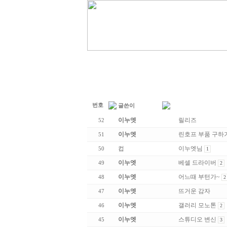
번호
글쓴이
이누엣
릴리즈
52
이누엣
린호프 부품 구하
51
컵
이누엣님
50
1
이누엣
베셀 드라이버
49
2
이누엣
어느때 부턴가~
48
2
이누엣
뜨거운 감자
47
이누엣
갤러리 모노톤
46
2
이누엣
스튜디오 변신
45
3