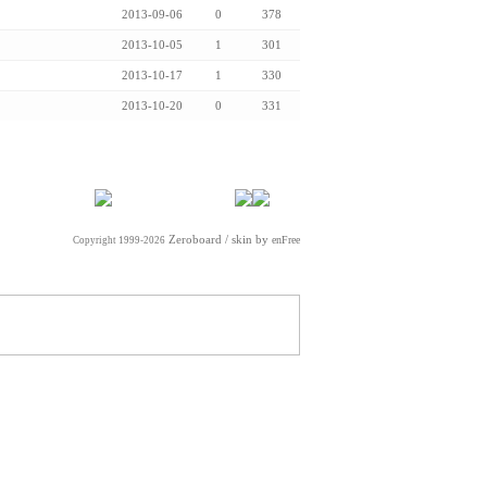
2013-09-06
0
378
2013-10-05
1
301
2013-10-17
1
330
2013-10-20
0
331
Zeroboard
/ skin by
enFree
Copyright 1999-2026