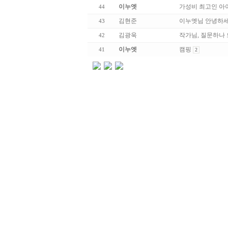
이누엣
가성비 최고인 아
44
김현준
이누엣님 안녕하세요
43
김광욱
작가님, 질문하나
42
이누엣
캠핑
41
2