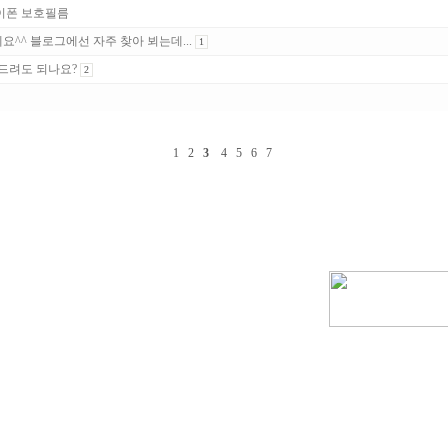
이폰 보호필름
^^ 블로그에선 자주 찾아 뵈는데...
1
 드려도 되나요?
2
1
2
3
4
5
6
7