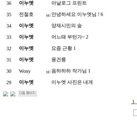
이누엣
아날로그 프린트
36
전철호
안녕하세요 이누엣님 !
6
35
이누엣
양재시민의 숲
34
이누엣
어느때 부턴가~
2
33
이누엣
요즘 근황
1
32
이누엣
융건릉
31
음하하하 작가님
1
30
Wony
이누엣
이누엣 사진은 내게
29
1