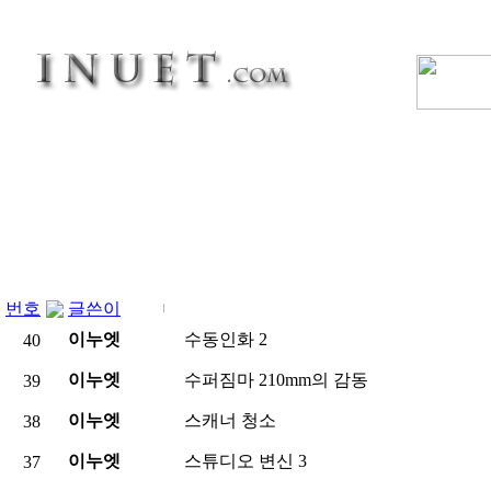
번호
글쓴이
이누엣
수동인화
2
40
이누엣
수퍼짐마 210mm의 감동
39
이누엣
스캐너 청소
38
이누엣
스튜디오 변신
3
37