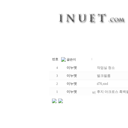
번호
글쓴이
이누엣
작업실 청소
4
이누엣
벌크필름
3
이누엣
d76,xtol
2
이누엣
후지 아크로스 흑백
1