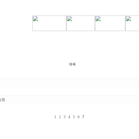
제목
필름
1
2
3
4
5
6
7