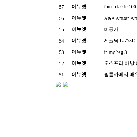
이누엣
foma classic 
57
이누엣
56
A&A Artisan Ar
이누엣
비공개
55
이누엣
세코닉 L-758D 
54
이누엣
53
in my bag
3
이누엣
오스프리 배낭 Os
52
이누엣
필름카메라 배우
51