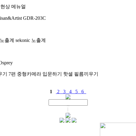
100 현상 메뉴얼
tisan&Artist GDR-203C
노출계 sekonic 노출계
prey
기 7편 중형카메라 입문하기 핫셀 필름끼우기
1
2
3
4
5
6