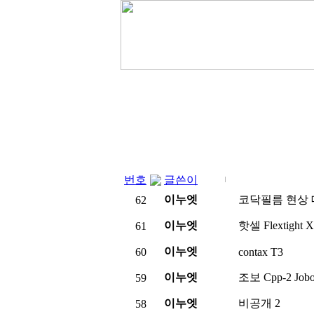
번호
글쓴이
이누엣
코닥필름 현상
62
이누엣
핫셀 Flextight
61
이누엣
60
contax T3
이누엣
조보 Cpp-2 Job
59
이누엣
비공개
2
58