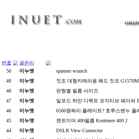
번호
글쓴이
50
이누엣
spanner wranch
49
이누엣
짓조 대형카메라용 헤드 짓조 G1570M Gitzo
48
이누엣
판형별 필름 사이즈
47
이누엣
일포드 하만 디렉트 포지티브 페이퍼 Ilford Har
46
이누엣
6500원짜리 플레이트? 호루스벤누 
45
이누엣
켄트미어 400필름 Kentmere 400
2
44
이누엣
DSLR View Connector