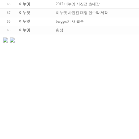
이누엣
2017 이누엣 사진전 초대장
68
이누엣
이누엣 사진전 대형 현수막 제작
67
이누엣
bergger의 새 필름
66
이누엣
횡성
65