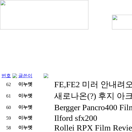
번호
글쓴이
FE,FE2 미러 안내
이누엣
62
새로나온(?) 후지 아크로스 1
이누엣
61
Bergger Pancro400 F
이누엣
60
Ilford sfx200
이누엣
59
Rollei RPX Film Revi
이누엣
58