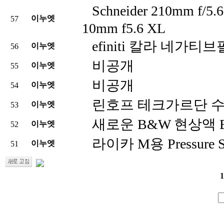
Schneider 210mm f/5
이누엣
57
10mm f5.6 XL
efiniti 칼라 네가티
이누엣
56
비공개
이누엣
55
비공개
이누엣
54
린호프 테크가르단 수퍼
이누엣
53
새로운 B&W 현상액 Ec
이누엣
52
라이카 M용 Pressure S
이누엣
51
1