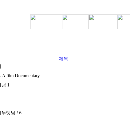
제목
기
 - A film Documentary
가님
1
1
누엣님 !
6
2