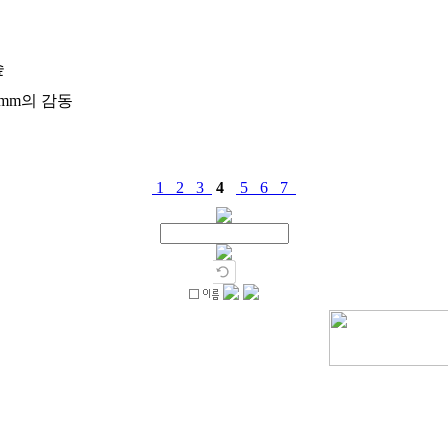
숲
mm의 감동
1
2
3
4
5
6
7