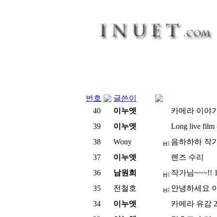
번호
글쓴이
40
이누엣
카메라 이야
39
이누엣
Long live film
38
Wony
음하하하 작
37
이누엣
렌즈 수리
36
남원희
작가님~~~!!
35
전철호
안녕하세요 이
34
이누엣
카메라 유감