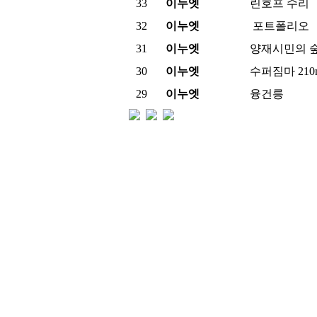
33
이누엣
린호프 수리
32
이누엣
포트폴리오
31
이누엣
양재시민의 
30
이누엣
수퍼짐마 210
29
이누엣
융건릉