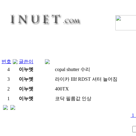
번호
글쓴이
4
이누엣
copal shutter 수리
3
이누엣
라이카 IIIf RDST 셔터 늘어짐
2
이누엣
400TX
1
이누엣
코닥 필름값 인상